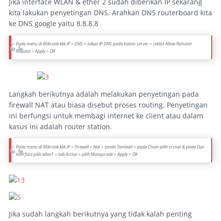
Jika interface WLAN & ether 2 sudah diberikan IP sekarang
kita lakukan penyetingan DNS. Arahkan DNS routerboard kita
ke DNS google yaitu 8.8.8.8
Pada menu di Mikrotik klik IP > DNS > isikan IP DNS pada kolom server > ceklist
Allow Remoter
Request
> Apply > OK
Langkah berikutnya adalah melakukan penyetingan pada
firewall NAT atau biasa disebut proses routing. Penyetingan
ini berfungsi untuk membagi internet ke client atau dalam
kasus ini adalah router station.
Pada menu di Mikrotik klik IP > Firewall > Nat > tanda Tambah > pada Chain pilih srcnat & pada Out-
interface pilih wlan1 > tab Action > pilih Masqurade > Apply > OK
Jika sudah langkah berikutnya yang tidak kalah penting