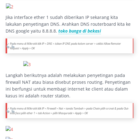
Jika interface ether 1 sudah diberikan IP sekarang kita
lakukan penyetingan DNS. Arahkan DNS routerboard kita ke
DNS google yaitu 8.8.8.8.
toko bunga di bekasi
Pada menu di Mikrotik klik IP > DNS > isikan IP DNS pada kolom server > ceklist
Allow Remoter
Request
> Apply > OK
Langkah berikutnya adalah melakukan penyetingan pada
firewall NAT atau biasa disebut proses routing. Penyetingan
ini berfungsi untuk membagi internet ke client atau dalam
kasus ini adalah router station.
Pada menu di Mikrotik klik IP > Firewall > Nat > tanda Tambah > pada Chain pilih srcnat & pada Out-
interface pilih ether 1 > tab Action > pilih Masqurade > Apply > OK