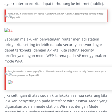
agar routerboard kita dapat terhubung ke internet (public).
Pada menu di Mikrotik klik IP > Routes > klik tanda Tambah > isikan IP gateway pada kolom gateway
> Apply > OK.
Sebelum melakukan penyetingan router menjadi station
bridge kita setting terlebih dahulu security password agar
dapat terkoneksi dengan AP kita. Kita setting security
profilenya dengan mode WEP karena pada AP menggunakan
mode WPA.
Interface wireless > security profiles > pilih tanda tambah > setting nama security beserta mode nya >
masukan password> Apply > OK
Jika settingan di atas sudah kita lakukan semua sekarang kita
lakukan penyettingan pada interface wirelessnya. Mode yang
digunakan adalah mode station. Wireless dengan Mode
station ini digunakan sebagai wireless client/ penerima pada