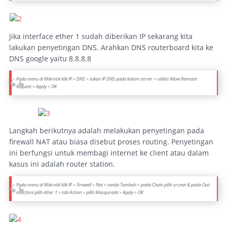
Jika interface ether 1 sudah diberikan IP sekarang kita
lakukan penyetingan DNS. Arahkan DNS routerboard kita ke
DNS google yaitu 8.8.8.8
Pada menu di Mikrotik klik IP > DNS > isikan IP DNS pada kolom server > ceklist
Allow Remoter
Request
> Apply > OK
Langkah berikutnya adalah melakukan penyetingan pada
firewall NAT atau biasa disebut proses routing. Penyetingan
ini berfungsi untuk membagi internet ke client atau dalam
kasus ini adalah router station.
Pada menu di Mikrotik klik IP > Firewall > Nat > tanda Tambah > pada Chain pilih srcnat & pada Out-
interface pilih ether 1 > tab Action > pilih Masqurade > Apply > OK