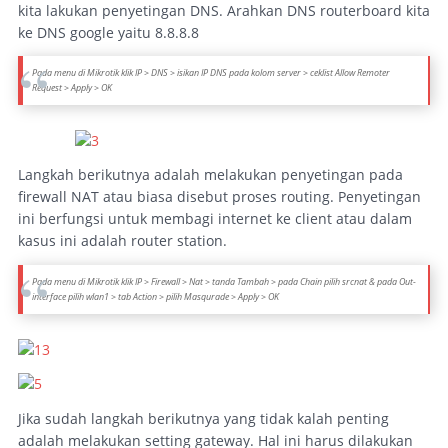
kita lakukan penyetingan DNS. Arahkan DNS routerboard kita
ke DNS google yaitu 8.8.8.8
Pada menu di Mikrotik klik IP > DNS > isikan IP DNS pada kolom server > ceklist
Allow Remoter
Request
> Apply > OK
Langkah berikutnya adalah melakukan penyetingan pada
firewall NAT atau biasa disebut proses routing. Penyetingan
ini berfungsi untuk membagi internet ke client atau dalam
kasus ini adalah router station.
Pada menu di Mikrotik klik IP > Firewall > Nat > tanda Tambah > pada Chain pilih srcnat & pada Out-
interface pilih wlan1 > tab Action > pilih Masqurade > Apply > OK
Jika sudah langkah berikutnya yang tidak kalah penting
adalah melakukan setting gateway. Hal ini harus dilakukan