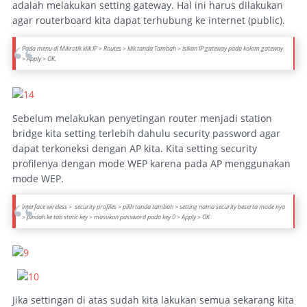
adalah melakukan setting gateway. Hal ini harus dilakukan
agar routerboard kita dapat terhubung ke internet (public).
Pada menu di Mikrotik klik IP > Routes > klik tanda Tambah > isikan IP gateway pada kolom gateway
> Apply > OK.
Sebelum melakukan penyetingan router menjadi station
bridge kita setting terlebih dahulu security password agar
dapat terkoneksi dengan AP kita. Kita setting security
profilenya dengan mode WEP karena pada AP menggunakan
mode WEP.
Interface wireless > security profiles > pilih tanda tambah > setting nama security beserta mode nya
> pindah ke tab static key > masukan password pada key 0 > Apply > OK
Jika settingan di atas sudah kita lakukan semua sekarang kita