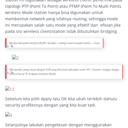
topologi PTP (Point To Point) atau PTMP (Point To Multi Point),
wireless Mode station hanya bisa digunakan untuk
membentuk network yang sifatnya routing, sehingga mode
ini merupakan salah satu mode yang efektif dan efisian jika
pada sisi wireless client/station tidak dibutuhkan bridging
Klik dua kali pada interface WLAN >wireless > setting mode menjadi station > Scan.
Pilih wireless yang sesuai dengan SSID yang kita buat tadi pada router AP > Connect >tunggu hingga
muncul huruf “R” di depan interface WLAN.
Sebelum kita pilih Apply lalu OK kita ubah terlebih dahulu
security profilesnya dengan yang kita buat tadi.
Selanjutnya lakukan pengetesan dengan menggunakan