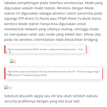
lakukan penyettingan pada interface wirelessnya. Mode yang
digunakan adalah mode station. Wireless dengan Mode
station ini digunakan sebagai wireless client/ penerima pada
topologi PTP (Point To Point) atau PTMP (Point To Multi Point),
wireless Mode station hanya bisa digunakan untuk
membentuk network yang sifatnya routing, sehingga mode
ini merupakan salah satu mode yang efektif dan efisian jika
pada sisi wireless client/station tidak dibutuhkan bridging
Klik dua kali pada interface WLAN >wireless > setting mode menjadi station > Scan.
Pilih wireless yang sesuai dengan SSID yang kita buat tadi pada router AP > Connect >tunggu hingga
muncul huruf “R” di depan interface WLAN.
Sebelum kita pilih Apply lalu OK kita ubah terlebih dahulu
security profilesnya dengan yang kita buat tadi.