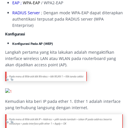
EAP ;
WPA-EAP
/ WPA2-EAP
RADIUS Server
; Dengan mode WPA-EAP dapat diterapkan
authentikasi terpusat pada RADIUS server (WPA
Enterprise)
Konfigurasi
Konfigurasi Pada AP (WEP)
Langkah pertama yang kita lakukan adalah mengaktifkan
interface wireless LAN atau WLAN pada routerboard yang
akan dijadikan access point (AP).
Pada menu di Mikrotik klik Wireless > klik WLAN 1 > Klik tanda ceklist
Kemudian kita beri IP pada ether 1. Ether 1 adalah interface
yang terhubung langsung dengan internet.
Pada menu di Mikrotik klik IP > Address > pilih tanda tambah > isikan IP pada address beserta
notasinya > pada interface pilih ether 1 > Apply > OK